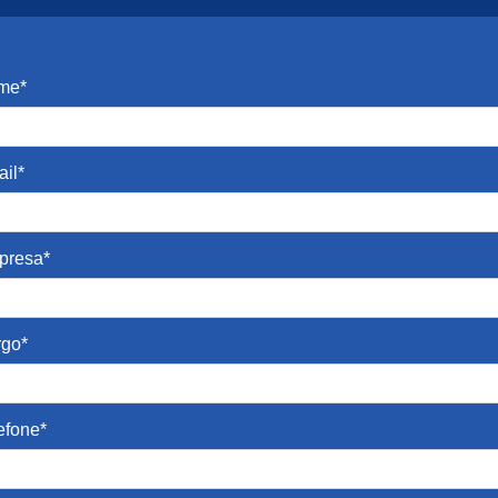
me*
il*
presa*
rgo*
efone*