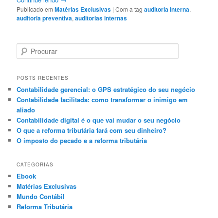
Publicado em
Matérias Exclusivas
|
Com a tag
auditoria interna
,
auditoria preventiva
,
auditorias internas
P
e
s
q
POSTS RECENTES
u
Contabilidade gerencial: o GPS estratégico do seu negócio
i
Contabilidade facilitada: como transformar o inimigo em
s
aliado
a
Contabilidade digital é o que vai mudar o seu negócio
r
O que a reforma tributária fará com seu dinheiro?
O imposto do pecado e a reforma tributária
CATEGORIAS
Ebook
Matérias Exclusivas
Mundo Contábil
Reforma Tributária