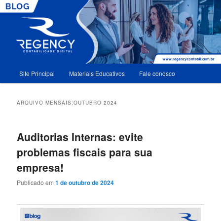
Menu
Site Principal
Materiais Educativos
Fale conosco
Pular
Pular
principal
para
para
ARQUIVO MENSAIS:
OUTUBRO 2024
o
o
Auditorias Internas: evite
conteúdo
conteúdo
problemas fiscais para sua
principal
secundário
empresa!
Publicado em
1 de outubro de 2024