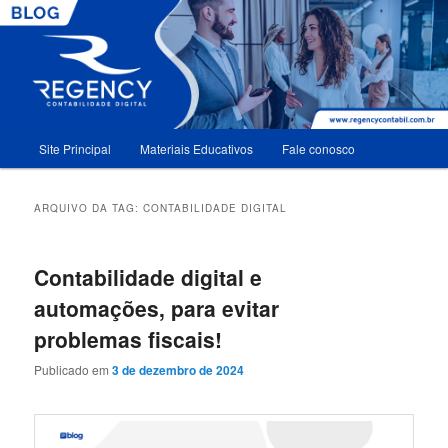
Menu
Site Principal
Materiais Educativos
Fale conosco
Pular
Pular
principal
para
para
ARQUIVO DA TAG:
CONTABILIDADE DIGITAL
o
o
Contabilidade digital e
conteúdo
conteúdo
automações, para evitar
principal
secundário
problemas fiscais!
Publicado em
3 de dezembro de 2024