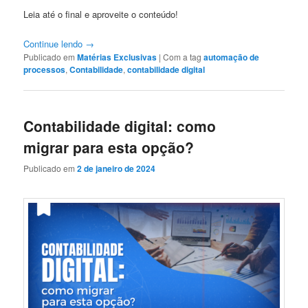
Leia até o final e aproveite o conteúdo!
Continue lendo
→
Publicado em
Matérias Exclusivas
|
Com a tag
automação de
processos
,
Contabilidade
,
contabilidade digital
Contabilidade digital: como
migrar para esta opção?
Publicado em
2 de janeiro de 2024