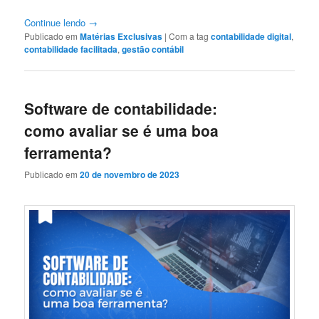
Continue lendo
→
Publicado em
Matérias Exclusivas
|
Com a tag
contabilidade digital
,
contabilidade facilitada
,
gestão contábil
Software de contabilidade:
como avaliar se é uma boa
ferramenta?
Publicado em
20 de novembro de 2023