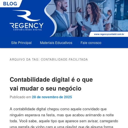
Menu
Site Principal
Materiais Educativos
Fale conosco
Pular
Pular
principal
para
para
ARQUIVO DA TAG:
CONTABILIDADE-FACILITADA
o
o
Contabilidade digital é o que
conteúdo
conteúdo
vai mudar o seu negócio
principal
secundário
Publicado em
28 de novembro de 2025
A contabilidade digital chegou como aquele convidado que
ninguém esperava na festa, mas que acabou animando a noite
toda. Você sabe, aquele tipo que aparece sem avisar, carregando
uma garrafa de vinho caro e uma playlist que de alguma forma