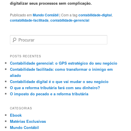
digitalizar seus processos sem complicação.
Publicado em
Mundo Contábil
|
Com a tag
contabilidade-digital
,
contabilidade-facilitada
,
contabilidade-gerencial
P
e
s
q
POSTS RECENTES
u
Contabilidade gerencial: o GPS estratégico do seu negócio
i
Contabilidade facilitada: como transformar o inimigo em
s
aliado
a
Contabilidade digital é o que vai mudar o seu negócio
r
O que a reforma tributária fará com seu dinheiro?
O imposto do pecado e a reforma tributária
CATEGORIAS
Ebook
Matérias Exclusivas
Mundo Contábil