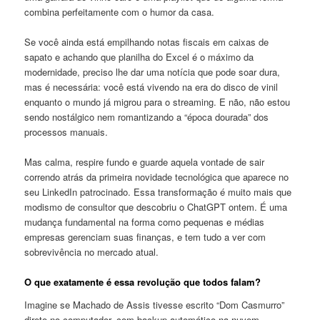
combina perfeitamente com o humor da casa.
Se você ainda está empilhando notas fiscais em caixas de
sapato e achando que planilha do Excel é o máximo da
modernidade, preciso lhe dar uma notícia que pode soar dura,
mas é necessária: você está vivendo na era do disco de vinil
enquanto o mundo já migrou para o streaming. E não, não estou
sendo nostálgico nem romantizando a “época dourada” dos
processos manuais.
Mas calma, respire fundo e guarde aquela vontade de sair
correndo atrás da primeira novidade tecnológica que aparece no
seu LinkedIn patrocinado. Essa transformação é muito mais que
modismo de consultor que descobriu o ChatGPT ontem. É uma
mudança fundamental na forma como pequenas e médias
empresas gerenciam suas finanças, e tem tudo a ver com
sobrevivência no mercado atual.
O que exatamente é essa revolução que todos falam?
Imagine se Machado de Assis tivesse escrito “Dom Casmurro”
direto no computador, com backup automático na nuvem,