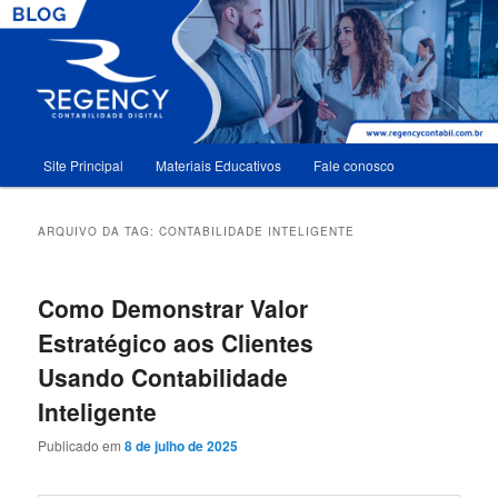
Menu
Site Principal
Materiais Educativos
Fale conosco
Pular
Pular
principal
para
para
ARQUIVO DA TAG:
CONTABILIDADE INTELIGENTE
o
o
Como Demonstrar Valor
conteúdo
conteúdo
Estratégico aos Clientes
principal
secundário
Usando Contabilidade
Inteligente
Publicado em
8 de julho de 2025