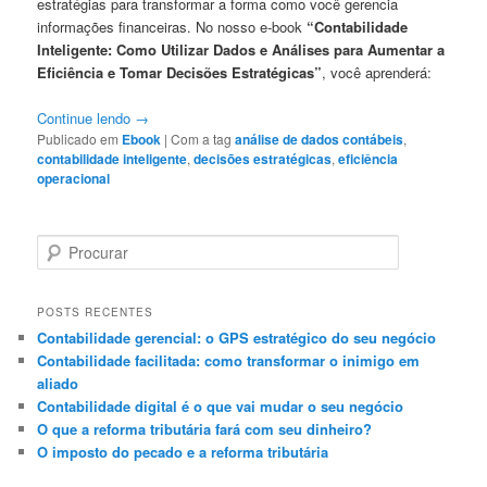
estratégias para transformar a forma como você gerencia
informações financeiras. No nosso e-book
“Contabilidade
Inteligente: Como Utilizar Dados e Análises para Aumentar a
Eficiência e Tomar Decisões Estratégicas”
, você aprenderá:
Continue lendo
→
Publicado em
Ebook
|
Com a tag
análise de dados contábeis
,
contabilidade inteligente
,
decisões estratégicas
,
eficiência
operacional
P
e
s
q
POSTS RECENTES
u
Contabilidade gerencial: o GPS estratégico do seu negócio
i
Contabilidade facilitada: como transformar o inimigo em
s
aliado
a
Contabilidade digital é o que vai mudar o seu negócio
r
O que a reforma tributária fará com seu dinheiro?
O imposto do pecado e a reforma tributária