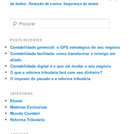
de dados:
,
Redução de custos
,
Segurança de dados
P
e
s
q
POSTS RECENTES
u
Contabilidade gerencial: o GPS estratégico do seu negócio
i
Contabilidade facilitada: como transformar o inimigo em
s
aliado
a
Contabilidade digital é o que vai mudar o seu negócio
r
O que a reforma tributária fará com seu dinheiro?
O imposto do pecado e a reforma tributária
CATEGORIAS
Ebook
Matérias Exclusivas
Mundo Contábil
Reforma Tributária