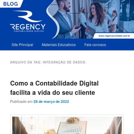
Menu
Site Principal
Materiais Educativos
Fale conosco
Pular
Pular
principal
para
para
ARQUIVO DA TAG:
INTEGRAÇÃO DE DADOS:
o
o
Como a Contabilidade Digital
conteúdo
conteúdo
facilita a vida do seu cliente
principal
secundário
Publicado em
28 de março de 2022